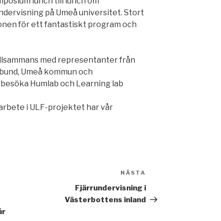
posium lunch till lunch om
ndervisning på Umeå universitet. Stort
ionen för ett fantastiskt program och
illsammans med representanter från
rbund, Umeå kommun och
 besöka Humlab och Learning lab
rbete i ULF-projektet har vår
NÄSTA
Nästa
inlägg
Fjärrundervisning i
Västerbottens inland
år