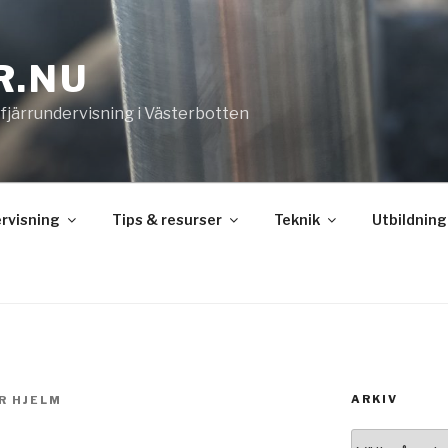
R.NU
 fjärrundervisning i Västerbotten
rvisning
Tips & resurser
Teknik
Utbildning
ARKIV
R HJELM
Arkiv