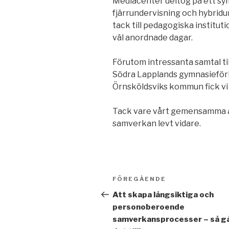
Mediacenter deltog på ett sym
fjärrundervisning och hybridu
tack till pedagogiska institut
väl anordnade dagar.
Förutom intressanta samtal t
Södra Lapplands gymnasiefö
Örnsköldsviks kommun fick vi
Tack vare vårt gemensamma a
samverkan levt vidare.
Inläggsnavigering
Föregående
FÖREGÅENDE
inlägg
Att skapa långsiktiga och
personoberoende
samverkansprocesser – så g