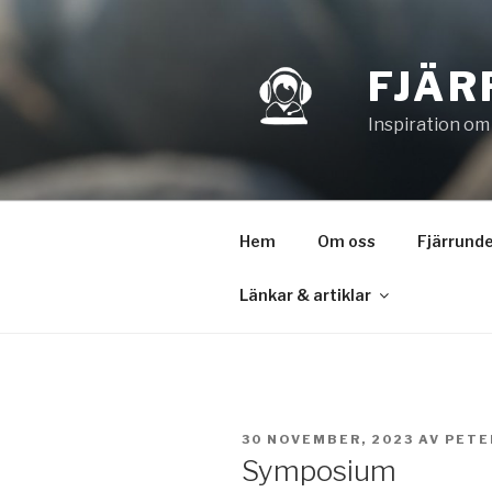
Hoppa
till
innehåll
FJÄR
Inspiration om
Hem
Om oss
Fjärrunde
Länkar & artiklar
PUBLICERAT
30 NOVEMBER, 2023
AV
PETE
Symposium