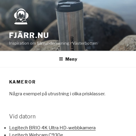
Hoppa
till
innehåll
FJÄRR.NU
Inspiration om fjärrundervisning i Västerbotten
Meny
KAMEROR
Några exempel på utrustning i olika prisklasser.
Vid datorn
Logitech BRIO 4K Ultra HD-webbkamera
Logitech Webcam C930e