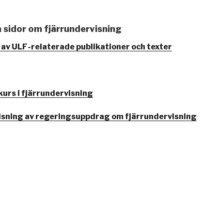
a sidor om fjärrundervisning
av ULF-relaterade publikationer och texter
urs i fjärrundervisning
visning av regeringsuppdrag om fjärrundervisning