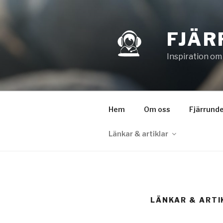
Hoppa
till
innehåll
FJÄR
Inspiration om
Hem
Om oss
Fjärrunde
Länkar & artiklar
LÄNKAR & ARTI