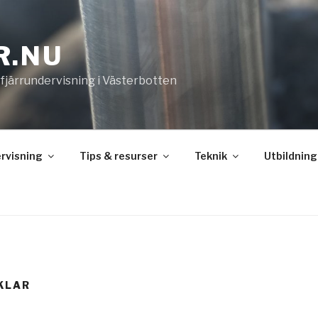
R.NU
 fjärrundervisning i Västerbotten
rvisning
Tips & resurser
Teknik
Utbildning
KLAR