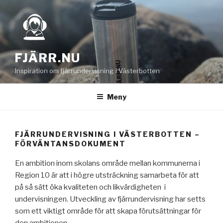
Hoppa
till
innehåll
FJÄRR.NU
Inspiration om fjärrundervisning i Västerbotten
Meny
FJÄRRUNDERVISNING I VÄSTERBOTTEN –
FÖRVÄNTANSDOKUMENT
En ambition inom skolans område mellan kommunerna i
Region 10 är att i högre utsträckning samarbeta för att
på så sätt öka kvaliteten och likvärdigheten i
undervisningen. Utveckling av fjärrundervisning har setts
som ett viktigt område för att skapa förutsättningar för