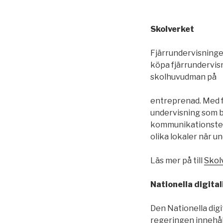
Skolverket
Fjärrundervisningen
köpa fjärrundervis
skolhuvudman på
entreprenad. Med f
undervisning som b
kommunikationstekn
olika lokaler när u
Läs mer på till
Skol
Nationella digita
Den Nationella digi
regeringen innehål