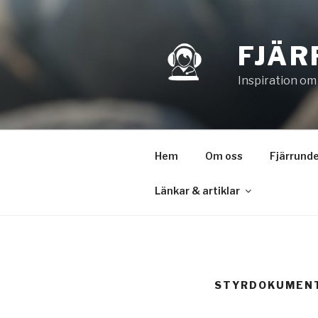
Hoppa
till
innehåll
FJÄR
Inspiration om
Hem
Om oss
Fjärrunde
Länkar & artiklar
STYRDOKUMEN