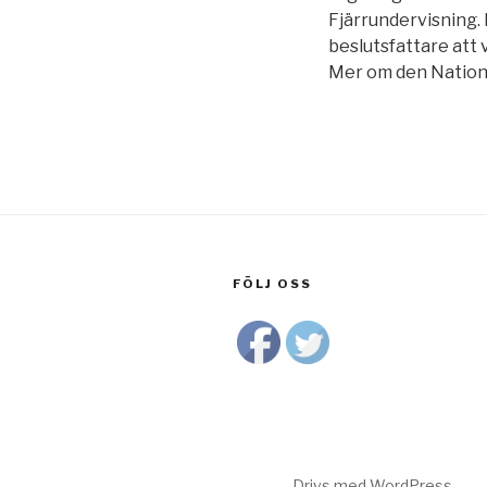
Fjärrundervisning. D
beslutsfattare att
Mer om den Natione
FÖLJ OSS
Drivs med WordPress