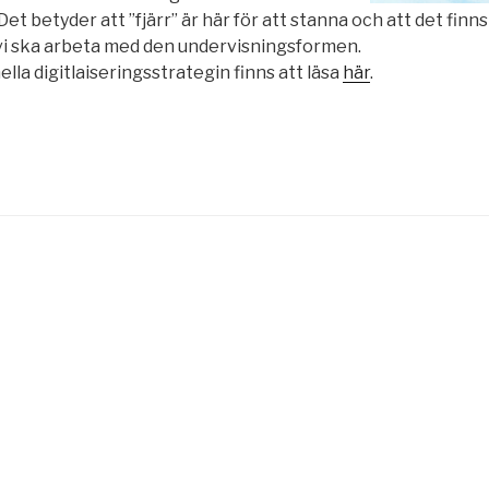
et betyder att ”fjärr” är här för att stanna och att det finn
 vi ska arbeta med den undervisningsformen.
lla digitlaiseringsstrategin
finns att läsa
här
.