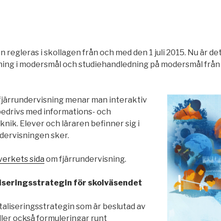
 regleras i skollagen från och med den 1 juli 2015. Nu är det 
ning i modersmål och studiehandledning på modersmål från
järrundervisning menar man interaktiv
edrivs med informations- och
ik. Elever och läraren befinner sig i
ndervisningen sker.
verkets sida
om fjärrundervisning.
liseringsstrategin för skolväsendet
taliseringsstrategin som är beslutad av
ler också formuleringar runt