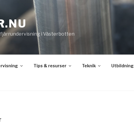
R.NU
 fjärrundervisning i Västerbotten
rvisning
Tips & resurser
Teknik
Utbildning
T