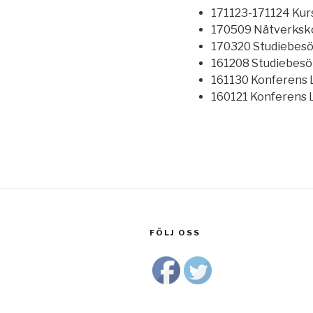
171123-171124 Kurs
170509 Nätverksko
170320 Studiebes
161208 Studiebesö
161130 Konferens 
160121 Konferens 
FÖLJ OSS