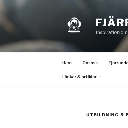
Hoppa
till
innehåll
FJÄR
Inspiration om
Hem
Om oss
Fjärrunde
Länkar & artiklar
UTBILDNING & 