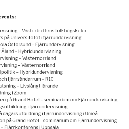
events:
rvisning – Västerbottens folkhögskolor
på Universitetet i fjärrundervisning
la Östersund – Fjärrundervisning
 Åland – Hybridundervisning
visning – Västernorrland
visning – Västernorrland
lpolitik – Hybridundervisning
ch fjärrsändarrum – R10
tsning – Livslångt lärande
ning i Zoom
en på Grand Hotel –
seminarium om Fjärrundervisning
sutbildning i fjärrundervisning
dagars utbildning i fjärrundervisning i Umeå
en på Grand Hotel –
seminarium om Fjärrundervisning
– Fjärrkonferens i Uppsala