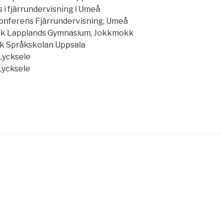
 i fjärrundervisning i Umeå
nferens Fjärrundervisning, Umeå
ök Lapplands Gymnasium, Jokkmokk
k Språkskolan Uppsala
Lycksele
Lycksele