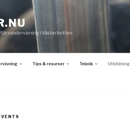
R.NU
 fjärrundervisning i Västerbotten
rvisning
Tips & resurser
Teknik
Utbildning
EVENTS