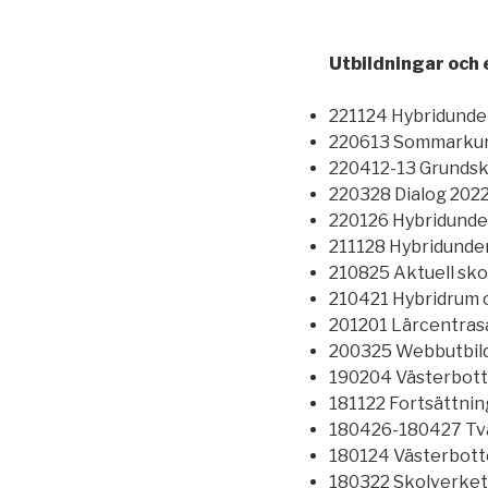
Utbildningar och 
221124 Hybridunde
220613 Sommarkurs 
220412-13 Grundsko
220328 Dialog 2022
220126 Hybridunder
211128 Hybridunder
210825 Aktuell sko
210421 Hybridrum o
201201 Lärcentrasa
200325 Webbutbild
190204 Västerbott
181122 Fortsättning
180426-180427 Två 
180124 Västerbott
180322 Skolverket 