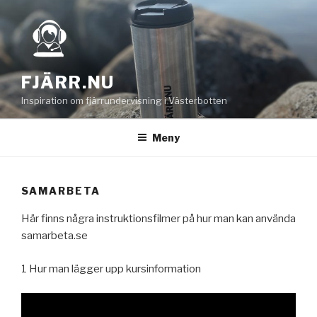
Hoppa
till
innehåll
FJÄRR.NU
Inspiration om fjärrundervisning i Västerbotten
Meny
SAMARBETA
Här finns några instruktionsfilmer på hur man kan använda
samarbeta.se
1 Hur man lägger upp kursinformation